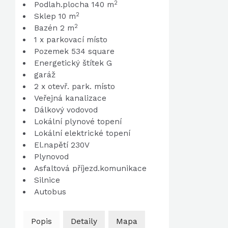
2
Podlah.plocha 140 m
2
Sklep 10 m
2
Bazén 2 m
1 x parkovací místo
Pozemek 534 square
Energetický štítek G
garáž
2 x otevř. park. místo
Veřejná kanalizace
Dálkový vodovod
Lokální plynové topení
Lokální elektrické topení
El.napětí 230V
Plynovod
Asfaltová příjezd.komunikace
Silnice
Autobus
Popis
Detaily
Mapa