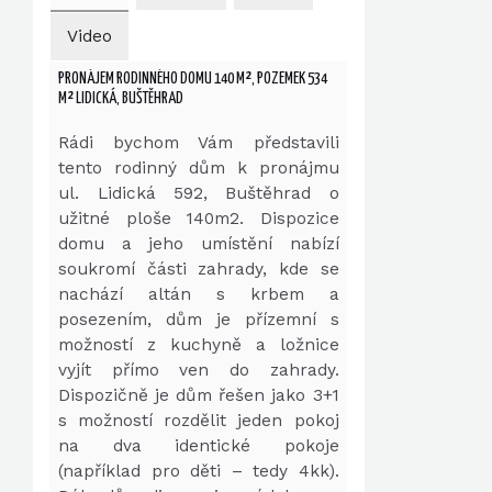
Video
PRONÁJEM RODINNÉHO DOMU 140 M², POZEMEK 534
M² LIDICKÁ, BUŠTĚHRAD
Rádi bychom Vám představili
tento rodinný dům k pronájmu
ul. Lidická 592, Buštěhrad o
užitné ploše 140m2. Dispozice
domu a jeho umístění nabízí
soukromí části zahrady, kde se
nachází altán s krbem a
posezením, dům je přízemní s
možností z kuchyně a ložnice
vyjít přímo ven do zahrady.
Dispozičně je dům řešen jako 3+1
s možností rozdělit jeden pokoj
na dva identické pokoje
(například pro děti – tedy 4kk).