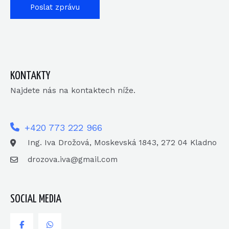
n
Poslat zprávu
í
*
KONTAKTY
Najdete nás na kontaktech níže.
+420 773 222 966
Ing. Iva Drožová, Moskevská 1843, 272 04 Kladno
drozova.iva@gmail.com
SOCIAL MEDIA